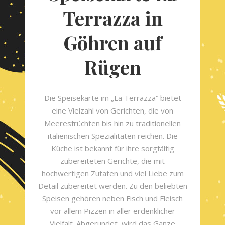
Terrazza in
Göhren auf
Rügen
Die Speisekarte im „La Terrazza“ bietet
eine Vielzahl von Gerichten, die von
Meeresfrüchten bis hin zu traditionellen
italienischen Spezialitäten reichen. Die
Küche ist bekannt für ihre sorgfältig
zubereiteten Gerichte, die mit
hochwertigen Zutaten und viel Liebe zum
Detail zubereitet werden. Zu den beliebten
Speisen gehören neben Fisch und Fleisch
vor allem Pizzen in aller erdenklicher
Vielfalt. Abgerundet wird das Ganze