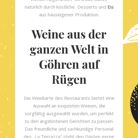
natürlich durch köstliche Desserts und
Eis
aus hauseigener Produktion.
Weine aus der
ganzen Welt in
Göhren auf
Rügen
Die Weinkarte des Restaurants bietet eine
Auswahl an exquisiten Weinen, die
sorgfältig ausgewählt wurden, um perfekt
zu den angebotenen Gerichten zu passen.
Das freundliche und sachkundige Personal
des „La Terrazza“ steht den Gästen gerne