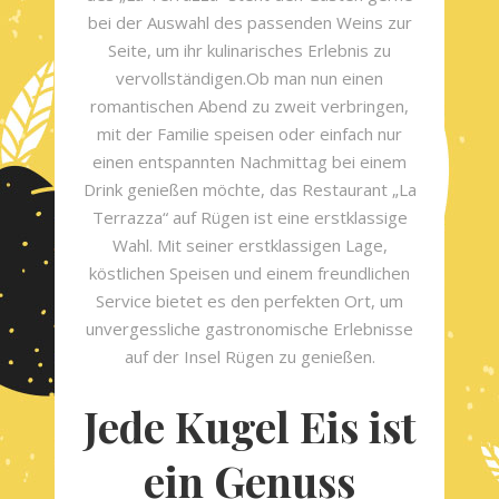
bei der Auswahl des passenden Weins zur
Seite, um ihr kulinarisches Erlebnis zu
vervollständigen.Ob man nun einen
romantischen Abend zu zweit verbringen,
mit der Familie speisen oder einfach nur
einen entspannten Nachmittag bei einem
Drink genießen möchte, das Restaurant „La
Terrazza“ auf Rügen ist eine erstklassige
Wahl. Mit seiner erstklassigen Lage,
köstlichen Speisen und einem freundlichen
Service bietet es den perfekten Ort, um
unvergessliche gastronomische Erlebnisse
auf der Insel Rügen zu genießen.
Jede Kugel Eis ist
ein Genuss